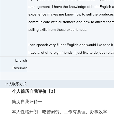
management, I have the knowledge of both English an
experience makes me know how to sell the produces
communicate with customers and how to attract them. 
selling skills from these experiences.
Ican speack very fluent English and would like to talk
have a lot of foreign friends. I just like to do jobs rela
English
Resume:
个人联系方式
个人简历自我评价【2】
简历自我评价一
本人性格开朗，吃苦耐劳、工作有条理、办事效率