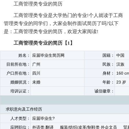
工商管理类专业的简历
工商管理类专业是大学热门的专业!个人就读于工商
管理类专业的同学们，大家会制作面试简历了吗?以下
是：工商管理类专业的简历，欢迎大家阅读!
工商管理类专业的简历【1】
姓名：
应届毕业生简历网
国籍：
中国
目前所在地：
广州
民族：
汉族
户口所在地：
四川
身材：
160 c
婚姻状况：
未婚
年龄：
23 岁
培训认证：
诚信徽章：
求职意向及工作经历
人才类型：
应届毕业生?
应聘职位：
外语类:翻译 服装/纺织/皮革/制鞋类 外企文员 贸