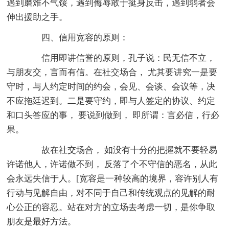
遇到磨难不气馁，遇到侮辱敢于挺身反击，遇到弱者会
伸出援助之手。
四、信用宽容的原则：
信用即讲信誉的原则，孔子说：民无信不立，
与朋友交，言而有信。在社交场合， 尤其要讲究一是要
守时，与人约定时间的约会，会见、会谈、会议等，决
不应拖廷迟到。二是要守约，即与人签定的协议、约定
和口头答应的事， 要说到做到， 即所谓：言必信，行必
果。
故在社交场合， 如没有十分的把握就不要轻易
许诺他人，许诺做不到， 反落了个不守信的恶名，从此
会永远失信于人。[宽容是一种较高的境界，容许别人有
行动与见解自由，对不同于自己和传统观点的见解的耐
心公正的容忍。站在对方的立场去考虑一切，是你争取
朋友是最好方法。