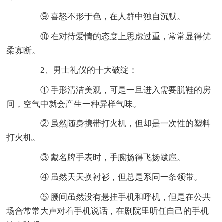
⑨ 喜怒不形于色，在人群中独自沉默。
⑩ 在对待爱情的态度上思虑过重，常常显得优
柔寡断。
2、男士礼仪的十大破绽：
① 手形清洁美观，可是一旦进入需要脱鞋的房
间，空气中就会产生一种异样气味。
② 虽然随身携带打火机，但却是一次性的塑料
打火机。
③ 戴名牌手表时，手腕扬得飞扬跋扈。
④ 虽然天天换衬衫，但总是系同一条领带。
⑤ 腰间虽然没有悬挂手机和呼机，但是在公共
场合常常大声对着手机说话，在剧院里听任自己的手机