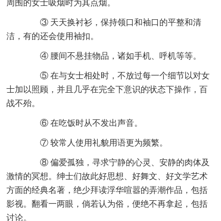
周围的女士吸烟时为其点烟。
③ 天天换衬衫，保持领口和袖口的平整和清
洁，有的还会使用袖扣。
④ 腰间不悬挂物品，诸如手机、呼机等等。
⑤ 在与女士相处时，不放过每一个细节以对女
士加以照顾，并且几乎在完全下意识的状态下操作，百
战不殆。
⑥ 在吃饭时从不发出声音。
⑦ 较常人使用礼貌用语更为频繁。
⑧ 偏爱孤独，寻求宁静的心灵、安静的肉体及
激情的冥想。绅士们故此好思想、好舞文、好文学艺术
方面的经典名著，绝少拜读浮华喧嚣的弄潮作品，包括
影视。翻看一两眼，倘若认为俗，便绝不再拿起，包括
讨论。