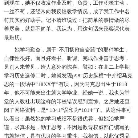
到现在，她不仅收发作业及时、负责，工作积极主动，
一丝不苟，还经常向我反馈教学情况，成了我工作中名
符其实的好助手。记不清谁说过：把简单的事情做的尽
善尽美，就是不简单。我认为，用这句话来形容课代表
最贴切。
她学习勤奋，属于“不用扬鞭自奋蹄”的那种学生，
自律性很好。而且好看书、听课、完成作业善于思考，
见别人未曾见，给人意外的惊喜。譬如：在高二上学期
学习历史选修二时，她就发现p98“历史纵横”中介绍马克
思的一段话中“18XX年”有误，因为马克思出生于1818
年，他不可能未出生就大学毕业。经她一说，我也为堂
堂的人教社出现这样的印校错误感到震惊。之后她还查
阅了网络资料，是“ 1841”误印为“1814”了。从这件事可
以看出：虽然她的学习成绩不是很优异，但她治学严
谨，求真求是，勤于思考，不因是教育权威部门编写的
书就轻信，具有优良的学习秉性。我相信，以此优秀品