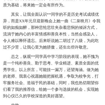
质为基础，将来她一定会有所作为。
其实，让我全面认识**同学的不是历史考试成绩优
异，而是XX年元旦迎新晚会上她一曲《二泉映月》令我
听的如痴如醉，那种悲怆悲壮夹杂着悲悯的倾诉方式，
流淌于她内心的丰富情感和善良本性，当然会感染人，
令人难以释怀遗忘。后来听说她二胡过了八级，为此吃
过不少苦，让我心里为她骄傲，还生出些许敬意。
总之，纵观**同学高中学习阶段的表现，她不愧为
是一个纯朴善良、勤于思考、学业精进、素质全面的优
秀学生。以上所言，可能挂一漏万，还望海涵。做为她
的老师、我衷心祝愿她能把握机遇，争取为校争光，打
牢服务社会、造福于民的基础，同时，我也热切期望你
们看了我的推荐信，给她一个参与选拔的机会，实现她
到心仪己久的学校深造的美好愿望。