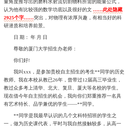
量角度推导出的磨料水射流切割物料所需的能量公式，
认为他有比较强的数学功底以及很好的文
……此处隐藏
2925个字……
突出，对物理有浓厚兴趣，有相当好的科
研潜质和培养前景。
日 期： 年 月 日
尊敬的厦门大学招生办老师：
你们好!
我叫xxx，是参加贵校自主招生的考生**同学的历史
教师。我在本校从教已26年，曾带过12届高三毕业生，
教过众多考上清华、北大、复旦、厦大等名校的学生。
现在借今年自主招生的机会，我向你们郑重推荐一名具
有艺术特长、品学兼优的学生——**同学。
**同学是我最早认识的几个文科特招班的学生之
一，做为历史课代表，平时与我自然接触较多，从高一